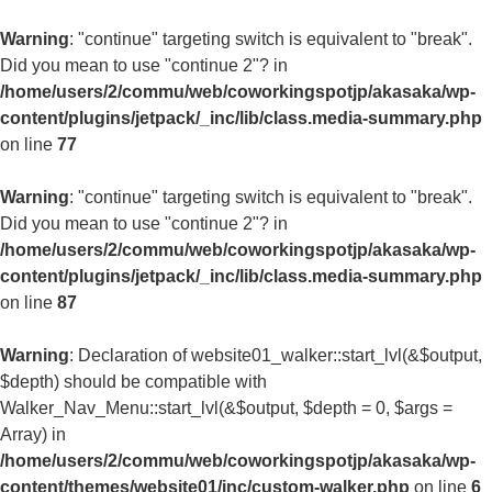
Warning
: "continue" targeting switch is equivalent to "break".
Did you mean to use "continue 2"? in
/home/users/2/commu/web/coworkingspotjp/akasaka/wp-
content/plugins/jetpack/_inc/lib/class.media-summary.php
on line
77
Warning
: "continue" targeting switch is equivalent to "break".
Did you mean to use "continue 2"? in
/home/users/2/commu/web/coworkingspotjp/akasaka/wp-
content/plugins/jetpack/_inc/lib/class.media-summary.php
on line
87
Warning
: Declaration of website01_walker::start_lvl(&$output,
$depth) should be compatible with
Walker_Nav_Menu::start_lvl(&$output, $depth = 0, $args =
Array) in
/home/users/2/commu/web/coworkingspotjp/akasaka/wp-
content/themes/website01/inc/custom-walker.php
on line
6