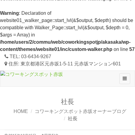
Warning
: Declaration of
website01_walker_page::start_lvl(&$output, $depth) should be
compatible with Walker_Page::start_lvl(&$output, $depth = 0,
$args = Array) in
/home/users/2/commu/web/coworkingspotjp/akasaka/wp-
content/themes/website01/inc/custom-walker.php
on line
57
TEL:
03-6434-9267
住所:
東京都港区元赤坂1-5-11 元赤坂マンション601
Toggl
navig
社長
HOME
コワーキングスポット赤坂オーナーブログ
社長