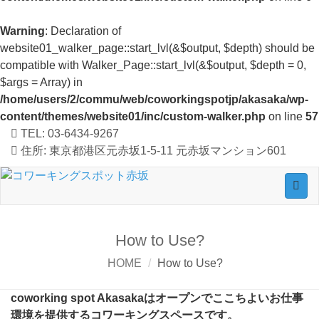
Warning
: Declaration of
website01_walker_page::start_lvl(&$output, $depth) should be
compatible with Walker_Page::start_lvl(&$output, $depth = 0,
$args = Array) in
/home/users/2/commu/web/coworkingspotjp/akasaka/wp-
content/themes/website01/inc/custom-walker.php
on line
57
TEL:
03-6434-9267
住所:
東京都港区元赤坂1-5-11 元赤坂マンション601
Togg
navig
How to Use?
HOME
How to Use?
coworking spot Akasakaはオープンでここちよいお仕事
環境を提供するコワーキングスペースです。