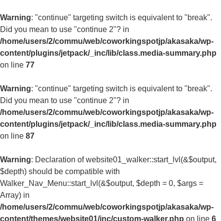
Warning
: "continue" targeting switch is equivalent to "break".
Did you mean to use "continue 2"? in
/home/users/2/commu/web/coworkingspotjp/akasaka/wp-
content/plugins/jetpack/_inc/lib/class.media-summary.php
on line
77
Warning
: "continue" targeting switch is equivalent to "break".
Did you mean to use "continue 2"? in
/home/users/2/commu/web/coworkingspotjp/akasaka/wp-
content/plugins/jetpack/_inc/lib/class.media-summary.php
on line
87
Warning
: Declaration of website01_walker::start_lvl(&$output,
$depth) should be compatible with
Walker_Nav_Menu::start_lvl(&$output, $depth = 0, $args =
Array) in
/home/users/2/commu/web/coworkingspotjp/akasaka/wp-
content/themes/website01/inc/custom-walker.php
on line
6