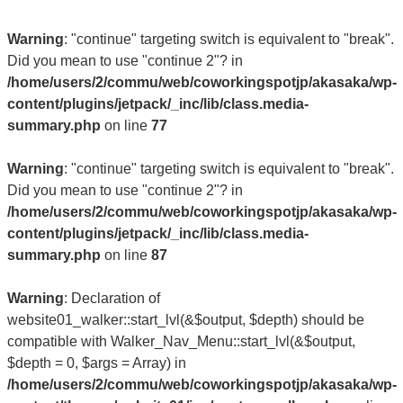
Warning
: "continue" targeting switch is equivalent to "break".
Did you mean to use "continue 2"? in
/home/users/2/commu/web/coworkingspotjp/akasaka/wp-
content/plugins/jetpack/_inc/lib/class.media-
summary.php
on line
77
Warning
: "continue" targeting switch is equivalent to "break".
Did you mean to use "continue 2"? in
/home/users/2/commu/web/coworkingspotjp/akasaka/wp-
content/plugins/jetpack/_inc/lib/class.media-
summary.php
on line
87
Warning
: Declaration of
website01_walker::start_lvl(&$output, $depth) should be
compatible with Walker_Nav_Menu::start_lvl(&$output,
$depth = 0, $args = Array) in
/home/users/2/commu/web/coworkingspotjp/akasaka/wp-