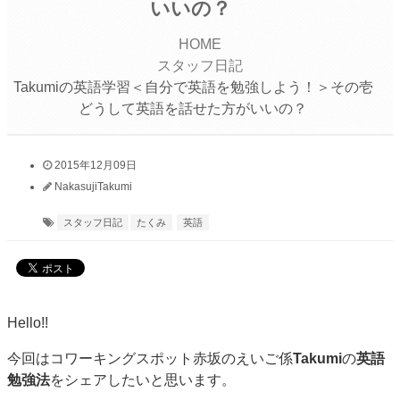
いいの？
HOME
スタッフ日記
Takumiの英語学習＜自分で英語を勉強しよう！＞その壱
どうして英語を話せた方がいいの？
2015年12月09日
NakasujiTakumi
スタッフ日記
たくみ
英語
Hello!!
今回はコワーキングスポット赤坂のえいご係
Takumi
の
英語
勉強法
をシェアしたいと思います。