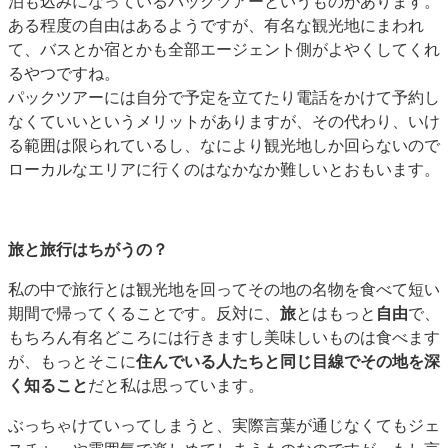
泊も込みになっているパックツアーというものがあります。
ある程度の自由はあるようですが、有名な観光地にまわれ
て、バスとか宿とかも全部エージェント側がよやくしてくれ
るやつですね。
パックツアーには自分で予定を立てたり電話をかけて予約し
なくていいというメリットがありますが、その代わり、いけ
る範囲は限られているし、なにより観光地しか回らないので
ローカルなエリアに行くのはなかなか難しいとおもいます。
旅と旅行はちがうの？
私の中で旅行とは観光地を回ってその地の名物を食べて短い
期間で帰ってくることです。反対に、
旅
とはもっと
自由
で、
もちろん有名どころには行きますし美味しいものは食べます
が、もっとそこに
住んでいる人たちと同じ目線でその地を深
く知ること
だと私は思っています。
ぶっちゃけていってしまうと、実際言葉が通じなくてもジェ