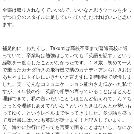
全部は取り入れなくていいので、いいなと思うツールを少し
ずつ自分のスタイルに足していっていただければいいと思い
ます。
補足的に、わたくし、Takumiは高校卒業まで普通高校に通
っていて、卒業時は勉強はしていても『英語を話す』という
経験を一度もしたことがなかったです。１８歳、初めて一人
で乗ったカナダ行きの飛行機で隣のカナディアンらしきおば
あちゃまにトイレにいきたいと言えずに９時間寝て我慢しま
した。笑 そんなコミュニケーション能力さえ低かった私で
すが、４年後の今、英語で相手の言っていることはほとんど
理解できて、私の言いたいこともほとんど伝えれて、ん？ち
ょっと今理解しあえてないな？というときはなんとか勢いも
ってゆく、というレベルまでやってきました。多少話を盛っ
て履歴書にはいつも英語が話せます！と記入しています。
笑 海外に旅行に行っても言葉で困ることはないし、なにか