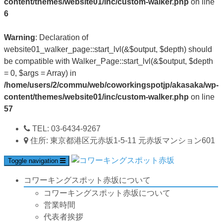
content/themes/website01/inc/custom-walker.php
on line
6
Warning
: Declaration of
website01_walker_page::start_lvl(&$output, $depth) should
be compatible with Walker_Page::start_lvl(&$output, $depth
= 0, $args = Array) in
/home/users/2/commu/web/coworkingspotjp/akasaka/wp-
content/themes/website01/inc/custom-walker.php
on line
57
TEL:
03-6434-9267
住所:
東京都港区元赤坂1-5-11 元赤坂マンション601
Toggle navigation
コワーキングスポット赤坂について
コワーキングスポット赤坂について
営業時間
代表者挨拶