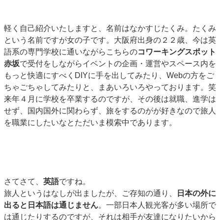
軽く自己紹介いたしますと、名前はなかすじたくみ。たくみ
という名前ですが女の子です。大阪府出身の２２歳、今は英
語系の専門学校に通いながらこちらの
コワーキングスポット
赤坂
で受付をしながらイベントの企画・運営やスペース内を
もっと快適にすべくDIYに手を出してみたり、Webの方をご
ちゃごちゃしてみたりと、まあいろいろやっております。笑
来年４月に学校を卒業するのですが、その後は就職、進学は
せず、国内国外に関わらず、旅をするのがが好きなので旅人
を職業にしたいなとただいま模索中であります。
さてさて、
英語
ですね。
旅人というはなしが出ましたが、ご存知の通り、
日本の外に
出ると日本語は通じません
。一部日本人観光客が多い場所で
は通じたりするのですが、それは相手が友達になりたいから