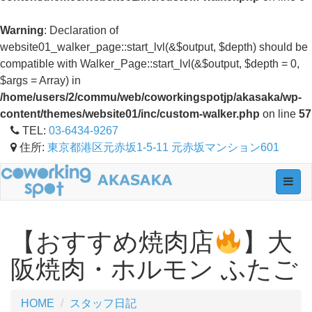
Warning
: Declaration of
website01_walker_page::start_lvl(&$output, $depth) should be
compatible with Walker_Page::start_lvl(&$output, $depth = 0,
$args = Array) in
/home/users/2/commu/web/coworkingspotjp/akasaka/wp-
content/themes/website01/inc/custom-walker.php
on line
57
TEL:
03-6434-9267
住所:
東京都港区元赤坂1-5-11 元赤坂マンション601
Toggl
navig
【おすすめ焼肉店
】大
阪焼肉・ホルモン ふたご
HOME
スタッフ日記