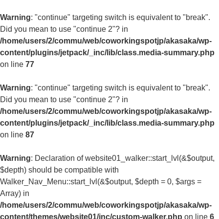
Warning
: "continue" targeting switch is equivalent to "break".
Did you mean to use "continue 2"? in
/home/users/2/commu/web/coworkingspotjp/akasaka/wp-
content/plugins/jetpack/_inc/lib/class.media-summary.php
on line
77
Warning
: "continue" targeting switch is equivalent to "break".
Did you mean to use "continue 2"? in
/home/users/2/commu/web/coworkingspotjp/akasaka/wp-
content/plugins/jetpack/_inc/lib/class.media-summary.php
on line
87
Warning
: Declaration of website01_walker::start_lvl(&$output,
$depth) should be compatible with
Walker_Nav_Menu::start_lvl(&$output, $depth = 0, $args =
Array) in
/home/users/2/commu/web/coworkingspotjp/akasaka/wp-
content/themes/website01/inc/custom-walker.php
on line
6