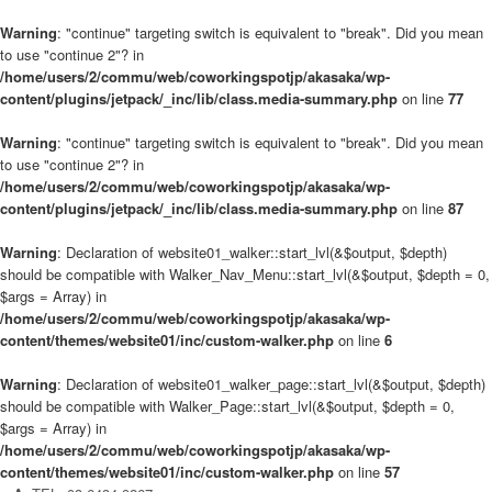
Warning
: "continue" targeting switch is equivalent to "break". Did you mean
to use "continue 2"? in
/home/users/2/commu/web/coworkingspotjp/akasaka/wp-
content/plugins/jetpack/_inc/lib/class.media-summary.php
on line
77
Warning
: "continue" targeting switch is equivalent to "break". Did you mean
to use "continue 2"? in
/home/users/2/commu/web/coworkingspotjp/akasaka/wp-
content/plugins/jetpack/_inc/lib/class.media-summary.php
on line
87
Warning
: Declaration of website01_walker::start_lvl(&$output, $depth)
should be compatible with Walker_Nav_Menu::start_lvl(&$output, $depth = 0,
$args = Array) in
/home/users/2/commu/web/coworkingspotjp/akasaka/wp-
content/themes/website01/inc/custom-walker.php
on line
6
Warning
: Declaration of website01_walker_page::start_lvl(&$output, $depth)
should be compatible with Walker_Page::start_lvl(&$output, $depth = 0,
$args = Array) in
/home/users/2/commu/web/coworkingspotjp/akasaka/wp-
content/themes/website01/inc/custom-walker.php
on line
57