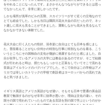
をやれることになったんです。まさかそんなつながりができるとは思っ
てなかったんで、非常に楽しかったです。
しかも場所が浅草のビルの五階、スカイツリーがすぐ近くの立地なので
とても総会でした。しかも当日は隅田川花火大会の日だったので、ネッ
ト越しに花火も見ることができました。運動しながら花火を見るなんて
なかなかできない体験でした。
花火大会に行く人たちの恰好、浴衣姿に自分はとても日本を感じまし
た。普段着ることがない分何かの特別な行事に特別なものを着る、こう
いうところにその国独自の文化が微妙に発露するのだと感じました。自
分が在学しているアメリカの大学には教会があるのですが、そこで結婚
式が行われると時は、授たちもしっかりと正装をしていてそこで流れる
音楽はアイルランドのバグパイプでした。そこで自分はこの学校はアメ
リカでは珍しいカトリックの学校で創設者はヨーロッパからの流れであ
ると気づきました。
イギリス英語とアメリカ英語がなぜ違い、そもそも日本で普通の英会話
教室で勉強するのがなぜ非常に効率が悪いか、理由は文化の違い、その
国その国で培われていったものである言語を別の国で学ぶというのがか
なり難しいということを先に理解しておいた方が楽かもしれません。