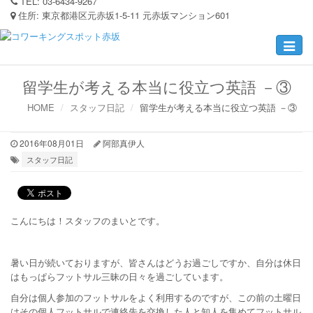
TEL:
03-6434-9267
住所:
東京都港区元赤坂1-5-11 元赤坂マンション601
Toggle
navigat
留学生が考える本当に役立つ英語 －③
HOME
スタッフ日記
留学生が考える本当に役立つ英語 －③
2016年08月01日
阿部真伊人
スタッフ日記
こんにちは！スタッフのまいとです。
暑い日が続いておりますが、皆さんはどうお過ごしですか、自分は休日
はもっぱらフットサル三昧の日々を過ごしています。
自分は個人参加のフットサルをよく利用するのですが、この前の土曜日
はその個人フットサルで連絡先を交換した人と知人を集めてフットサル