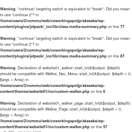
Warning
: "continue" targeting switch is equivalent to "break". Did you mean
to use "continue 2"? in
/home/users/2/commu/web/coworkingspotjp/akasaka/wp-
content/plugins/jetpack/_inc/lib/class.media-summary.php
on line
77
Warning
: "continue" targeting switch is equivalent to "break". Did you mean
to use "continue 2"? in
/home/users/2/commu/web/coworkingspotjp/akasaka/wp-
content/plugins/jetpack/_inc/lib/class.media-summary.php
on line
87
Warning
: Declaration of website01_walker::start_lvl(&$output, $depth)
should be compatible with Walker_Nav_Menu::start_lvl(&$output, $depth = 0,
$args = Array) in
/home/users/2/commu/web/coworkingspotjp/akasaka/wp-
content/themes/website01/inc/custom-walker.php
on line
6
Warning
: Declaration of website01_walker_page::start_lvl(&$output, $depth)
should be compatible with Walker_Page::start_lvl(&$output, $depth = 0,
$args = Array) in
/home/users/2/commu/web/coworkingspotjp/akasaka/wp-
content/themes/website01/inc/custom-walker.php
on line
57