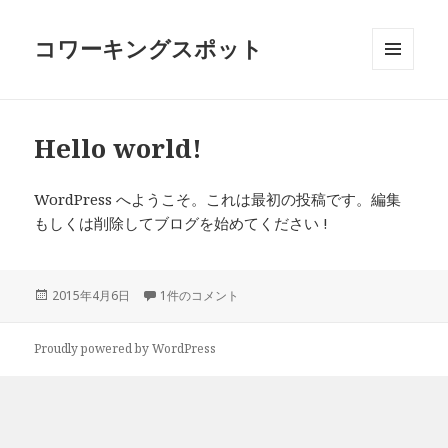
コワーキングスポット
メニュ
ーとウ
ィジェ
ット
Hello world!
WordPress へようこそ。これは最初の投稿です。編集
もしくは削除してブログを始めてください !
投
2015年4月6日
Hello world! への
1件のコメント
稿
日:
Proudly powered by WordPress